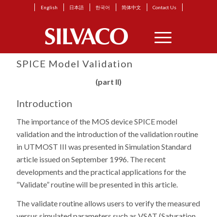
English
日本語
한국어
简体中文
Contact Us
SPICE Model Validation
(part II)
Introduction
The importance of the MOS device SPICE model
validation and the introduction of the validation routine
in UTMOST III was presented in Simulation Standard
article issued on September 1996. The recent
developments and the practical applications for the
“Validate” routine will be presented in this article.
The validate routine allows users to verify the measured
versus simulated parameters such as VSAT (Saturation