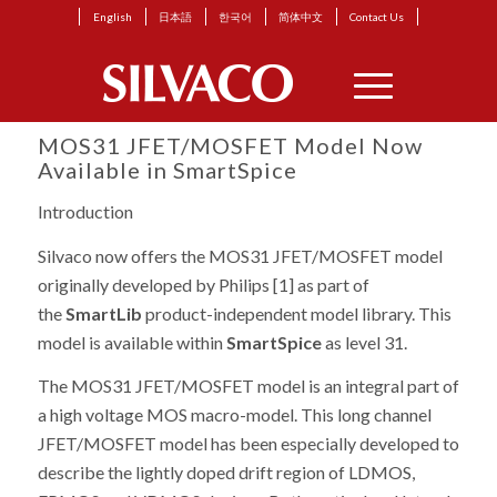
English
日本語
한국어
简体中文
Contact Us
MOS31 JFET/MOSFET Model Now
Available in
SmartSpice
Introduction
Silvaco now offers the MOS31 JFET/MOSFET model
originally developed by Philips [1] as part of
the
SmartLib
product-independent model library. This
model is available within
SmartSpice
as level 31.
The MOS31 JFET/MOSFET model is an integral part of
a high voltage MOS macro-model. This long channel
JFET/MOSFET model has been especially developed to
describe the lightly doped drift region of LDMOS,