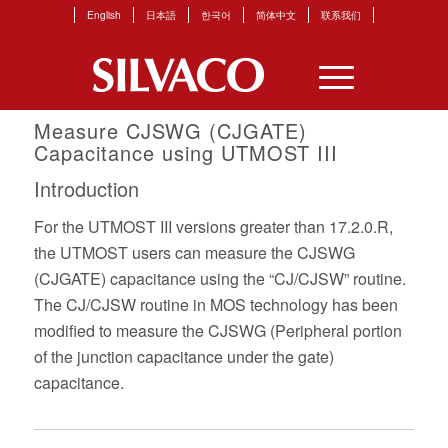
English
日本語
한국어
简体中文
联系我们
Measure CJSWG (CJGATE)
Capacitance using UTMOST III
Introduction
For the UTMOST III versions greater than 17.2.0.R,
the UTMOST users can measure the CJSWG
(CJGATE) capacitance using the “CJ/CJSW” routine.
The CJ/CJSW routine in MOS technology has been
modified to measure the CJSWG (Peripheral portion
of the junction capacitance under the gate)
capacitance.