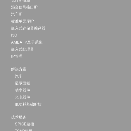
混合信号接口IP
汽车IP
标准单元库IP
嵌入式存储器编译器
I3C
AMBA IP及子系统
嵌入式处理器
IP管理
解决方案
汽车
显示面板
功率器件
光电器件
低功耗基础IP核
技术服务
SPICE建模
TCAD建模