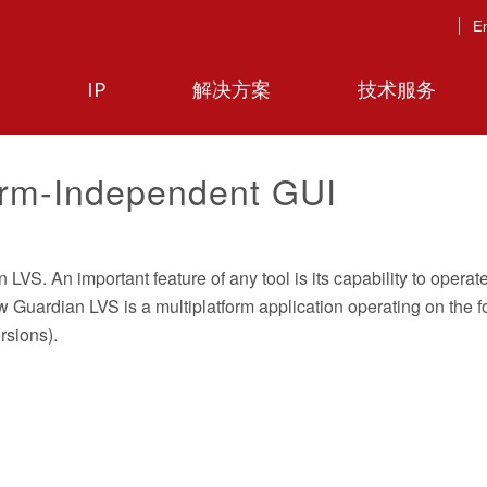
En
IP
解决方案
技术服务
orm-Independent GUI
VS. An important feature of any tool is its capability to operat
ow Guardian LVS is a multiplatform application operating on the f
rsions).