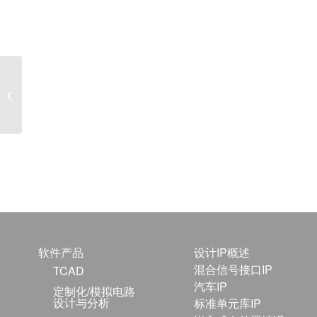
Counting Instances in
an Expert Editor Layout
软件产品
设计IP概述
混合信号接口IP
TCAD
汽车IP
定制化/模拟电路
设计与分析
标准单元库IP