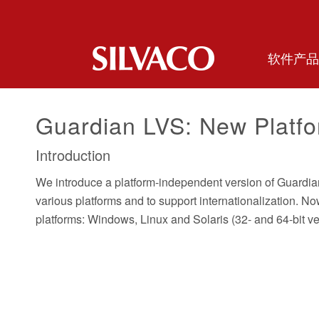
软件产品
Guardian LVS: New Platf
Introduction
We introduce a platform-independent version of Guardian L
various platforms and to support internationalization. N
platforms: Windows, Linux and Solaris (32- and 64-bit ve