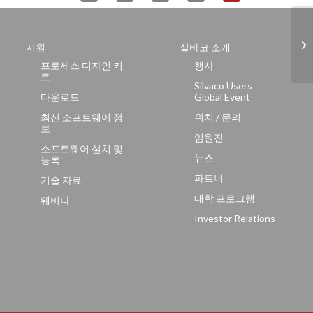
실바
지원
실바코 소개
로
프로세스 디자인 키
행사
트
Silvaco Users
다운로드
Global Event
최신 소프트웨어 정
위치 / 문의
보
임원진
소프트웨어 설치 및
뉴스
등록
파트너
기술 자료
대학 프로그램
웨비나
Investor Relations