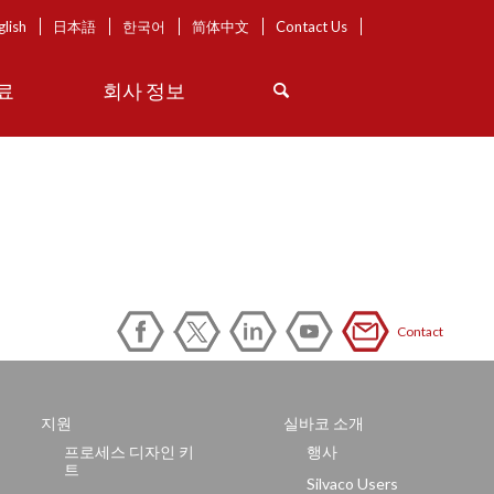
glish
日本語
한국어
简体中文
Contact Us
료
회사 정보
Contact
지원
실바코 소개
프로세스 디자인 키
행사
트
Silvaco Users