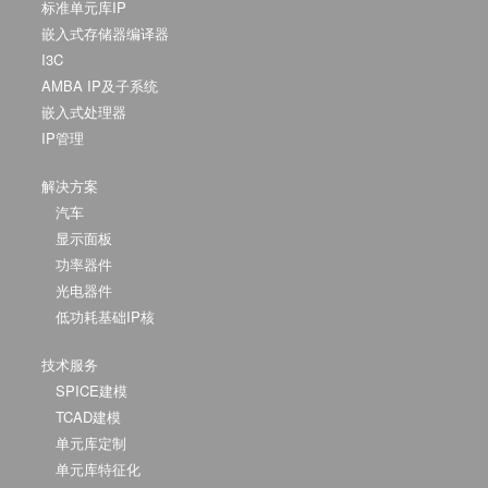
标准单元库IP
嵌入式存储器编译器
I3C
AMBA IP及子系统
嵌入式处理器
IP管理
解决方案
汽车
显示面板
功率器件
光电器件
低功耗基础IP核
技术服务
SPICE建模
TCAD建模
单元库定制
单元库特征化