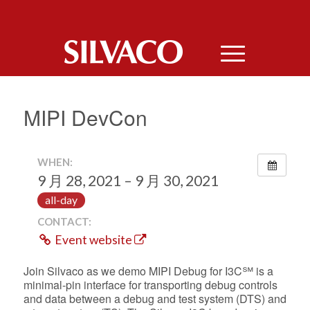
MIPI DevCon
WHEN:
9 月 28, 2021 – 9 月 30, 2021
all-day
CONTACT:
Event website
Join Silvaco as we demo MIPI Debug for I3C℠ is a
minimal-pin interface for transporting debug controls
and data between a debug and test system (DTS) and