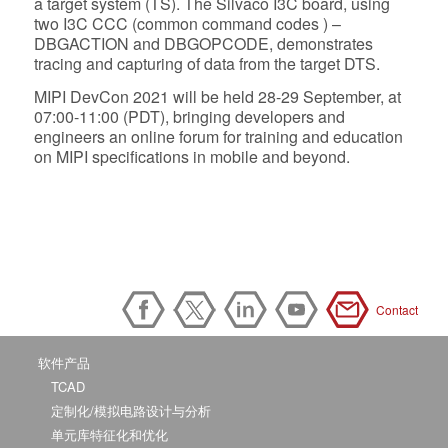
a target system (TS). The Silvaco I3C board, using
two I3C CCC (common command codes ) –
DBGACTION and DBGOPCODE, demonstrates
tracing and capturing of data from the target DTS.
MIPI DevCon 2021 will be held 28-29 September, at
07:00-11:00 (PDT), bringing developers and
engineers an online forum for training and education
on MIPI specifications in mobile and beyond.
Contact
软件产品
TCAD
定制化/模拟电路设计与分析
单元库特征化和优化