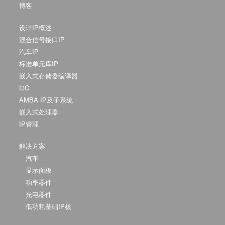
博客
设计IP概述
混合信号接口IP
汽车IP
标准单元库IP
嵌入式存储器编译器
I3C
AMBA IP及子系统
嵌入式处理器
IP管理
解决方案
汽车
显示面板
功率器件
光电器件
低功耗基础IP核