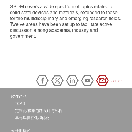
SSDM covers a wide spectrum of topics related to
solid state devices and materials, extended to those
for the multidisciplinary and emerging research fields.
Twelve areas have been set up to facilitate active
discussion among academia, industry and
government.
Contact
软件产品
TCAD
定制化/模拟电路设计与分析
单元库特征化和优化
设计IP概述