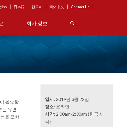
glish
日本語
한국어
简体中文
Contact Us
료
회사 정보
일시
: 2019년 3월 22일
많이 필요합
장소
: 온라인
코는 유연
시각
: 2:00am-2:30am (한국 시
성능을 포함
각)