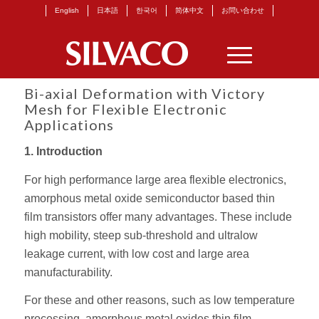
English
日本語
한국어
简体中文
お問い合わせ
Bi-axial Deformation with Victory
Mesh for Flexible Electronic
Applications
1. Introduction
For high performance large area flexible electronics,
amorphous metal oxide semiconductor based thin
film transistors offer many advantages. These include
high mobility, steep sub-threshold and ultralow
leakage current, with low cost and large area
manufacturability.
For these and other reasons, such as low temperature
processing, amorphous metal oxides thin film