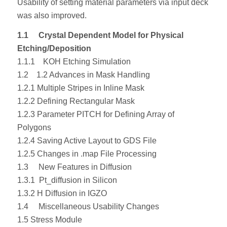
Usability of setting material parameters via input deck
was also improved.
1.1 Crystal Dependent Model for Physical
Etching/Deposition
1.1.1 KOH Etching Simulation
1.2 1.2 Advances in Mask Handling
1.2.1 Multiple Stripes in Inline Mask
1.2.2 Defining Rectangular Mask
1.2.3 Parameter PITCH for Defining Array of
Polygons
1.2.4 Saving Active Layout to GDS File
1.2.5 Changes in .map File Processing
1.3 New Features in Diffusion
1.3.1 Pt_diffusion in Silicon
1.3.2 H Diffusion in IGZO
1.4 Miscellaneous Usability Changes
1.5 Stress Module