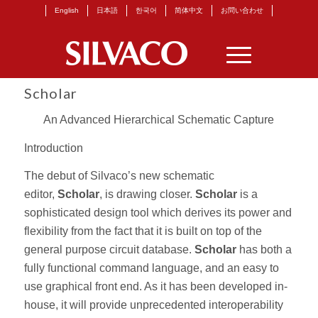
English
日本語
한국어
简体中文
お問い合わせ
Scholar
An Advanced Hierarchical Schematic Capture
Introduction
The debut of Silvaco’s new schematic
editor,
Scholar
, is drawing closer.
Scholar
is a
sophisticated design tool which derives its power and
flexibility from the fact that it is built on top of the
general purpose circuit database.
Scholar
has both a
fully functional command language, and an easy to
use graphical front end. As it has been developed in-
house, it will provide unprecedented interoperability