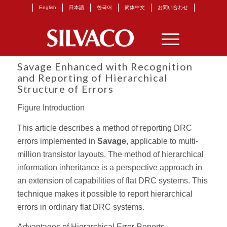
English
日本語
한국어
简体中文
お問い合わせ
Savage Enhanced with Recognition
and Reporting of Hierarchical
Structure of Errors
Figure Introduction
This article describes a method of reporting DRC
errors implemented in
Savage
, applicable to multi-
million transistor layouts. The method of hierarchical
information inheritance is a perspective approach in
an extension of capabilities of flat DRC systems. This
technique makes it possible to report hierarchical
errors in ordinary flat DRC systems.
Advantages of Hierarchical Error Reports