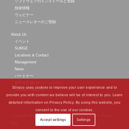
ソフトウェアのインストールと登録
技術情報
ウェビナー
ニュースレターのご登録
About Us
イベント
SURGE
Locations & Contact
Management
News
パートナー
教育研究機関向けプログラム
Silvaco uses cookies to improve your user experience and to
Investor Relations
provide you with content we believe will be of interest to you. Learn
detailed information on Privacy Policy. By using this website, you
consent to the use of our cookies.
© Copyright 1984-
2026 Silvaco Group, Inc. All Rights Reserved. |
Privacy
Accept settings
Settings
Policy