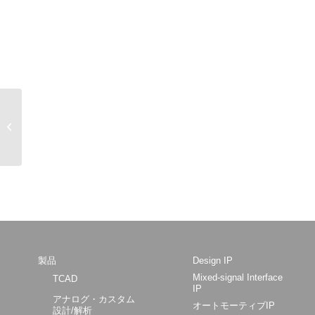
BSIM3SOI Version 3.0
Model Released in
SmartSpice
製品
Design IP
Mixed-signal Interface
TCAD
IP
アナログ・カスタム
オートモーティブIP
設計/解析