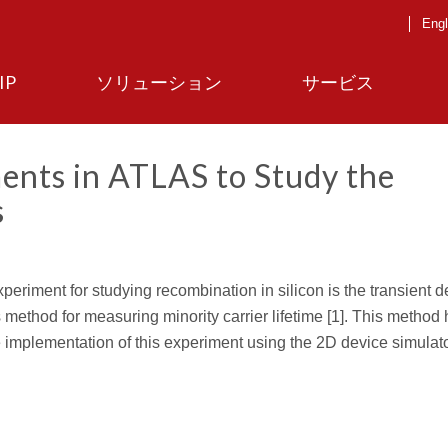
Engl
IP
ソリューション
サービス
ents in ATLAS to Study the
s
eriment for studying recombination in silicon is the transient d
ethod for measuring minority carrier lifetime [1]. This method
the implementation of this experiment using the 2D device simula