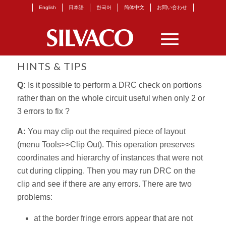
English
日本語
한국어
简体中文
お問い合わせ
HINTS & TIPS
Q:
Is it possible to perform a DRC check on portions
rather than on the whole circuit useful when only 2 or
3 errors to fix ?
A:
You may clip out the required piece of layout
(menu Tools>>Clip Out). This operation preserves
coordinates and hierarchy of instances that were not
cut during clipping. Then you may run DRC on the
clip and see if there are any errors. There are two
problems:
at the border fringe errors appear that are not