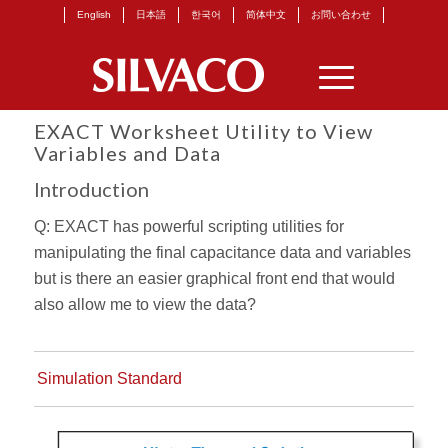
English
日本語
한국어
简体中文
お問い合わせ
EXACT Worksheet Utility to View
Variables and Data
Introduction
Q: EXACT has powerful scripting utilities for
manipulating the final capacitance data and variables
but is there an easier graphical front end that would
also allow me to view the data?
Simulation Standard