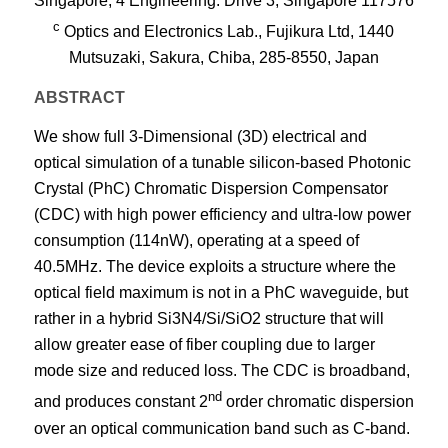
Singapore, 4 Engineering. Drive 3, Singapore 117576
c
Optics and Electronics Lab., Fujikura Ltd, 1440
Mutsuzaki, Sakura, Chiba, 285-8550, Japan
ABSTRACT
We show full 3-Dimensional (3D) electrical and
optical simulation of a tunable silicon-based Photonic
Crystal (PhC) Chromatic Dispersion Compensator
(CDC) with high power efficiency and ultra-low power
consumption (114nW), operating at a speed of
40.5MHz. The device exploits a structure where the
optical field maximum is not in a PhC waveguide, but
rather in a hybrid Si3N4/Si/SiO2 structure that will
allow greater ease of fiber coupling due to larger
mode size and reduced loss. The CDC is broadband,
nd
and produces constant 2
order chromatic dispersion
over an optical communication band such as C-band.