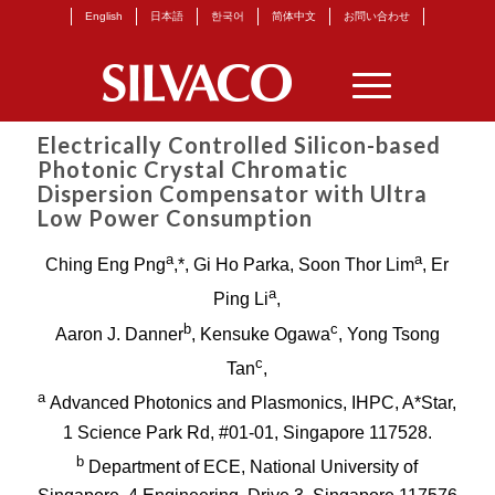
English
日本語
한국어
简体中文
お問い合わせ
Electrically Controlled Silicon-based
Photonic Crystal Chromatic
Dispersion Compensator with Ultra
Low Power Consumption
a
a
Ching Eng Png
,*, Gi Ho Parka, Soon Thor Lim
, Er
a
Ping Li
,
b
c
Aaron J. Danner
, Kensuke Ogawa
, Yong Tsong
c
Tan
,
a
Advanced Photonics and Plasmonics, IHPC, A*Star,
1 Science Park Rd, #01-01, Singapore 117528.
b
Department of ECE, National University of