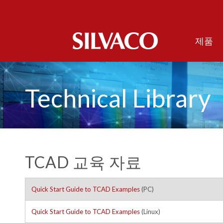
제품
Technical Library
TCAD 교육 자료
Quick Start Guide to TCAD Examples
(PC)
Quick Start Guide to TCAD Examples
(Linux)