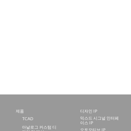
제품
디자인 IP
믹스드 시그널 인터페
TCAD
이스 IP
아날로그 커스텀 디
오토모티브 IP