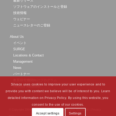
最新リリース
ソフトウェアのインストールと登録
技術情報
ウェビナー
ニュースレターのご登録
About Us
イベント
SURGE
Locations & Contact
Management
News
パートナー
教育研究機関向けプログラム
Silvaco uses cookies to improve your user experience and to
Investor Relations
provide you with content we believe will be of interest to you. Learn
detailed information on Privacy Policy. By using this website, you
consent to the use of our cookies.
© Copyright 1984-
2026 Silvaco Group, Inc. All Rights Reserved. |
Privacy
Accept settings
Settings