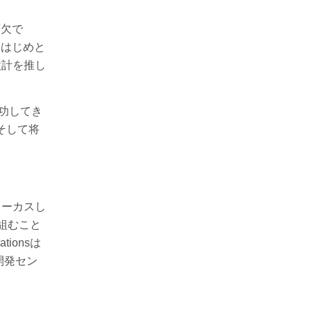
可欠で
グをはじめと
設計を推し
成功してき
在そして将
フォーカスし
り組むこと
ionsは
開発セン