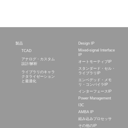
製品
Design IP
Mixed-signal Interface
TCAD
IP
アナログ・カスタム
オートモーティブIP
設計/解析
スタンダード・セル・
ライブラリのキャラ
ライブラリIP
クタライゼーション
エンベデッド・メモ
と最適化
リ・コンパイラIP
インターフェースIP
Power Management
I3C
AMBA IP
組み込みプロセッサ
その他のIP