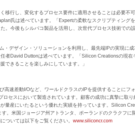
よく移行し、変化するプロセス要件に適用させることは必要不
ndy Caplan氏は述べています。「Expertの柔軟なスクリプティン
した。今後もシルバコ製品を活用し、次世代プロセス技術での
バコのカスタム・デザイン・ソリューションを利用し、最先端IPの実現に
d Duttonは述べています。「Silicon Creationsの現
支援できることを楽しみにしています。」
rDes、および高速差動I/Oなど、ワールドクラスのIPを提供することに
から180nmのプロセスにおいて製造されています。顧客の成功に真摯に取
にいたるという優れた実績を持っています。Silicon Creat
います。米国ジョージア州アトランタ、ポーランドのクラクフに
細については以下をご覧ください。
www.siliconcr.com