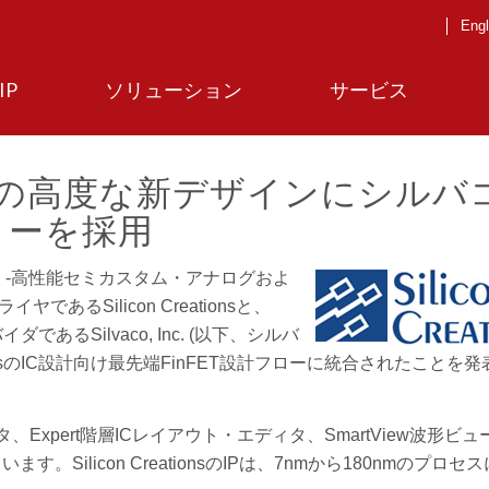
Engl
IP
ソリューション
サービス
、FinFETの高度な新デザインにシル
ローを採用
日
-高性能セミカスタム・アナログおよ
プライヤであるSilicon Creationsと、
るSilvaco, Inc. (以下、シルバ
tionsのIC設計向け最先端FinFET設計フローに統合されたことを
エディタ、Expert階層ICレイアウト・エディタ、SmartView波形ビ
ilicon CreationsのIPは、7nmから180nmのプロセ