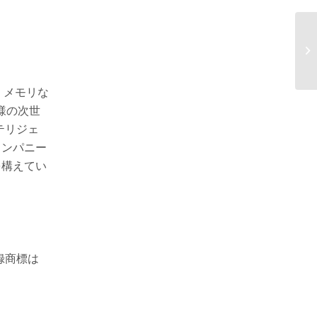
C
ツ
イ、メモリな
様の次世
テリジェ
カンパニー
を構えてい
登録商標は