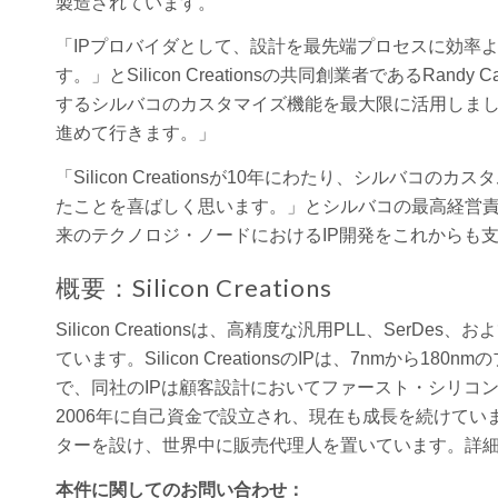
製造されています。
「IPプロバイダとして、設計を最先端プロセスに効率
す。」とSilicon Creationsの共同創業者であるRa
するシルバコのカスタマイズ機能を最大限に活用しま
進めて行きます。」
「Silicon Creationsが10年にわたり、シル
たことを喜ばしく思います。」とシルバコの最高経営責任者Davi
来のテクノロジ・ノードにおけるIP開発をこれからも
概要：Silicon Creations
Silicon Creationsは、高精度な汎用PLL、Se
ています。Silicon CreationsのIPは、7nm
で、同社のIPは顧客設計においてファースト・シリコンが量産
2006年に自己資金で設立され、現在も成長を続けて
ターを設け、世界中に販売代理人を置いています。詳
本件に関してのお問い合わせ：