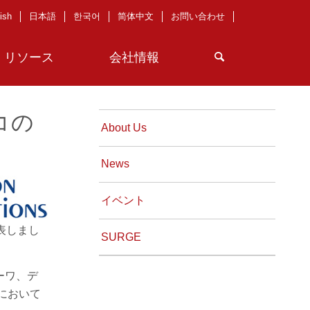
ish
日本語
한국어
简体中文
お問い合わせ
リソース
会社情報
バコの
About Us
News
イベント
発表しまし
SURGE
ューワ、デ
スにおいて