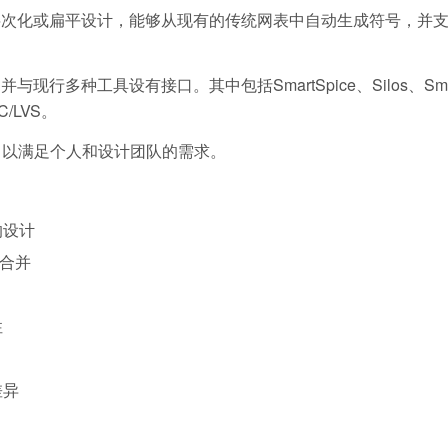
的层次化或扁平设计，能够从现有的传统网表中自动生成符号，并
行多种工具设有接口。其中包括SmartSpice、Silos、Smar
C/LVS。
，以满足个人和设计团队的需求。
的设计
线合并
性
差异