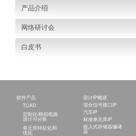
产品介绍
网络研讨会
白皮书
软件产品
设计IP概述
混合信号接口IP
TCAD
汽车IP
定制化/模拟电路
设计与分析
标准单元库IP
嵌入式存储器编译
单元库特征化和
器
优化