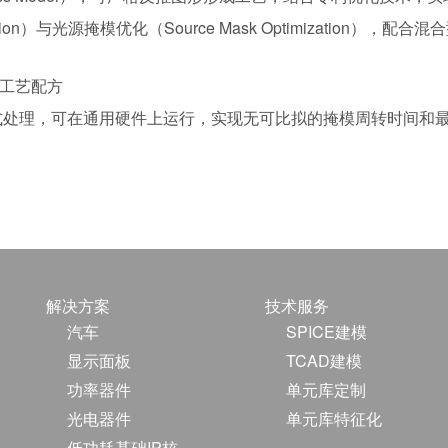
timization）与光源掩模优化（Source Mask Optimizat
化工艺配方
式处理，可在通用硬件上运行，实现无可比拟的掩模周转时间和
解决方案
技术服务
汽车
SPICE建模
显示面板
TCAD建模
功率器件
单元库定制
光电器件
单元库特征化
低功耗基础IP核