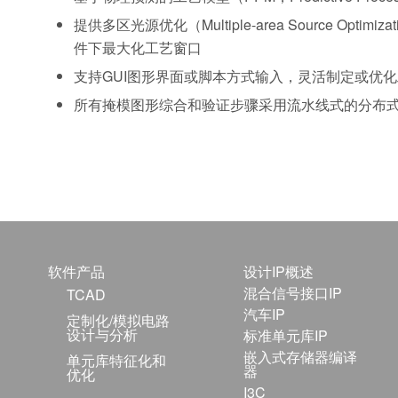
提供多区光源优化（Multiple-area Source Op
件下最大化工艺窗口
支持GUI图形界面或脚本方式输入，灵活制定或优
所有掩模图形综合和验证步骤采用流水线式的分布
软件产品
设计IP概述
混合信号接口IP
TCAD
汽车IP
定制化/模拟电路
设计与分析
标准单元库IP
嵌入式存储器编译
单元库特征化和
器
优化
I3C