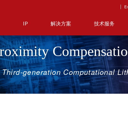
En
IP
解决方案
技术服务
Proximity Compensati
Third-generation
Computational
Li