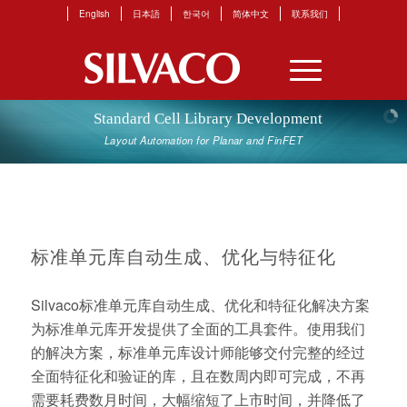
English
日本語
한국어
简体中文
联系我们
Standard Cell Library Development
Layout
Automation
for
Planar
and
FinFET
标准单元库自动生成、优化与特征化
Silvaco标准单元库自动生成、优化和特征化解决方案
为标准单元库开发提供了全面的工具套件。使用我们
的解决方案，标准单元库设计师能够交付完整的经过
全面特征化和验证的库，且在数周内即可完成，不再
需要耗费数月时间，大幅缩短了上市时间，并降低了