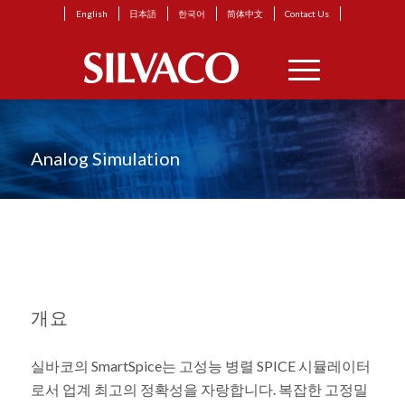
English
日本語
한국어
简体中文
Contact Us
Analog Simulation
개요
실바코의 SmartSpice는 고성능 병렬 SPICE 시뮬레이터
로서 업계 최고의 정확성을 자랑합니다. 복잡한 고정밀