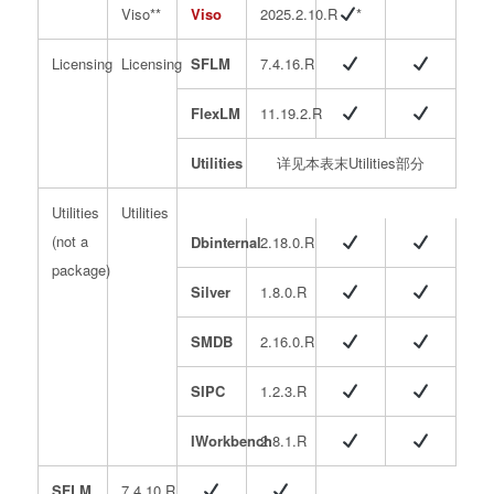
Viso**
Viso
2025.2.10.R
*
Licensing
Licensing
SFLM
7.4.16.R
FlexLM
11.19.2.R
Utilities
详见本表末Utilities部分
Utilities
Utilities
(not a
Dbinternal
2.18.0.R
package)
Silver
1.8.0.R
SMDB
2.16.0.R
SIPC
1.2.3.R
IWorkbench
2.8.1.R
SFLM
7.4.10.R