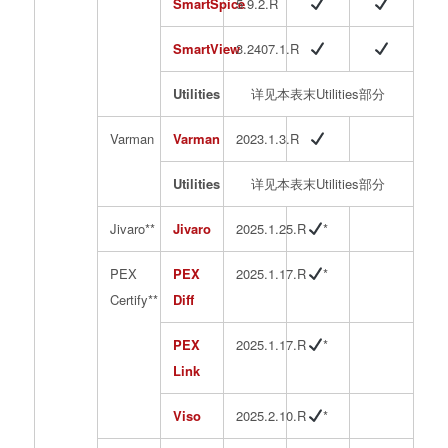
SmartSpice
5.9.2.R
SmartView
3.2407.1.R
Utilities
详见本表末Utilities部分
Varman
Varman
2023.1.3.R
Utilities
详见本表末Utilities部分
Jivaro**
Jivaro
2025.1.25.R
*
PEX
PEX
2025.1.17.R
*
Certify**
Diff
PEX
2025.1.17.R
*
Link
Viso
2025.2.10.R
*