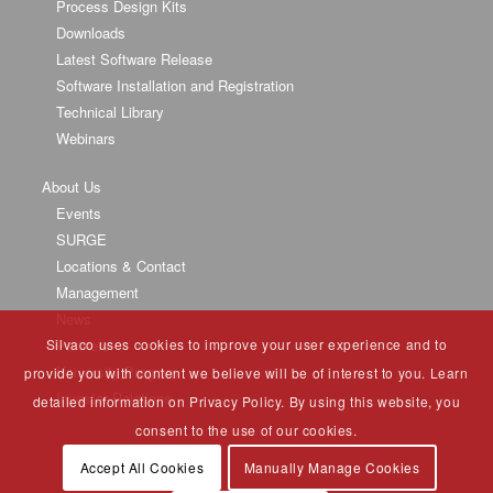
Process Design Kits
Downloads
Latest Software Release
Software Installation and Registration
Technical Library
Webinars
About Us
Events
SURGE
Locations & Contact
Management
News
Silvaco uses cookies to improve your user experience and to
Partners
University Program
provide you with content we believe will be of interest to you. Learn
Investor Relations
detailed information on Privacy Policy. By using this website, you
consent to the use of our cookies.
Accept All Cookies
Manually Manage Cookies