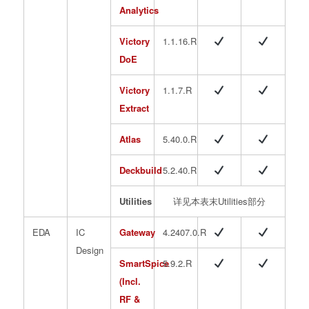
Analytics
Victory
1.1.16.R
DoE
Victory
1.1.7.R
Extract
Atlas
5.40.0.R
Deckbuild
5.2.40.R
Utilities
详见本表末Utilities部分
EDA
IC
Gateway
4.2407.0.R
Design
SmartSpice
5.9.2.R
(Incl.
RF &