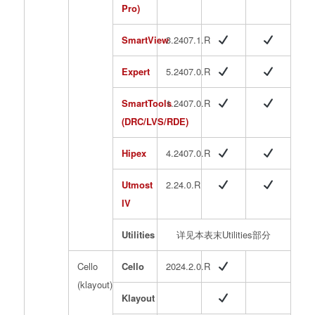
Pro)
SmartView
3.2407.1.R
Expert
5.2407.0.R
SmartTools
1.2407.0.R
(DRC/LVS/RDE)
Hipex
4.2407.0.R
Utmost
2.24.0.R
IV
Utilities
详见本表末Utilities部分
Cello
Cello
2024.2.0.R
(klayout)
Klayout