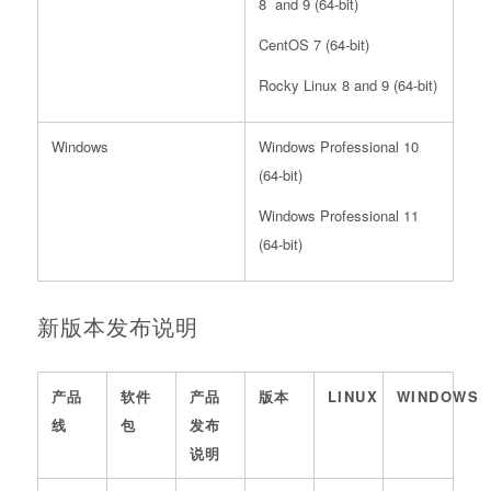
8 and 9 (64-bit)
CentOS 7 (64-bit)
Rocky Linux 8 and 9 (64-bit)
Windows
Windows Professional 10
(64-bit)
Windows Professional 11
(64-bit)
新版本发布说明
产品
软件
产品
版本
LINUX
WINDOWS
线
包
发布
说明