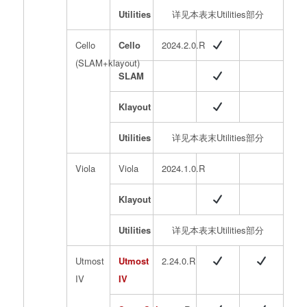
Utilities
详见本表末Utilities部分
Cello
Cello
2024.2.0.R
(SLAM+klayout)
SLAM
Klayout
Utilities
详见本表末Utilities部分
Viola
Viola
2024.1.0.R
Klayout
Utilities
详见本表末Utilities部分
Utmost
Utmost
2.24.0.R
IV
IV