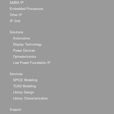
AMBA IP
Embedded Processors
Other IP
IP Grid
Solutions
Automotive
Display Technology
Power Devices
Optoelectronics
Low Power Foundation IP
Services
SPICE Modeling
TCAD Modeling
Library Design
Library Characterization
Support