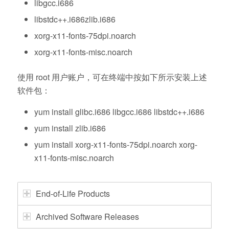
libgcc.i686
libstdc++.i686zlib.i686
xorg-x11-fonts-75dpi.noarch
xorg-x11-fonts-misc.noarch
使用 root 用户账户，可在终端中按如下所示安装上述
软件包：
yum install glibc.i686 libgcc.i686 libstdc++.i686
yum install zlib.i686
yum install xorg-x11-fonts-75dpi.noarch xorg-
x11-fonts-misc.noarch
End-of-Life Products
Archived Software Releases