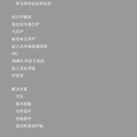
单元库特征化和优化
设计IP概述
混合信号接口IP
汽车IP
标准单元库IP
嵌入式存储器编译器
I3C
AMBA IP及子系统
嵌入式处理器
IP管理
解决方案
汽车
显示面板
功率器件
光电器件
低功耗基础IP核