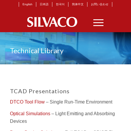
English
日本語
한국어
简体中文
お問い合わせ
Technical Library
TCAD Presentations
DTCO Tool Flow
– Single Run-Time Environment
Optical Simulations
– Light Emitting and Absorbing
Devices