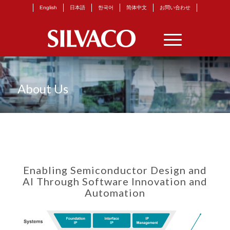
English
日本語
한국어
简体中文
お問い合わせ
About Us
Enabling Semiconductor Design and
AI Through Software Innovation and
Automation