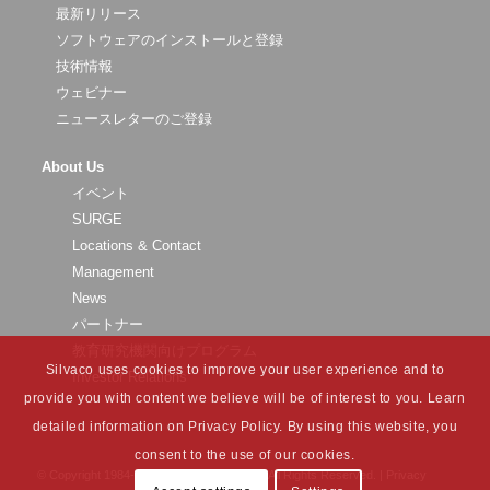
最新リリース
ソフトウェアのインストールと登録
技術情報
ウェビナー
ニュースレターのご登録
About Us
イベント
SURGE
Locations & Contact
Management
News
パートナー
教育研究機関向けプログラム
Silvaco uses cookies to improve your user experience and to
Investor Relations
provide you with content we believe will be of interest to you. Learn
detailed information on Privacy Policy. By using this website, you
consent to the use of our cookies.
© Copyright 1984-
2026 Silvaco Group, Inc. All Rights Reserved. |
Privacy