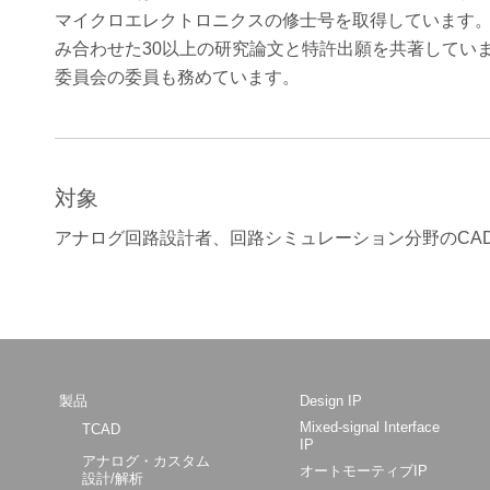
マイクロエレクトロニクスの修士号を取得しています
み合わせた30以上の研究論文と特許出願を共著していま
委員会の委員も務めています。
対象
アナログ回路設計者、回路シミュレーション分野のCA
製品
Design IP
Mixed-signal Interface
TCAD
IP
アナログ・カスタム
オートモーティブIP
設計/解析