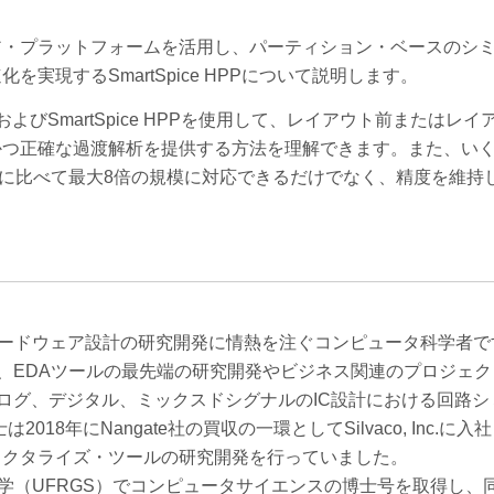
ア・プラットフォームを活用し、パーティション・ベースのシ
現するSmartSpice HPPについて説明します。
、およびSmartSpice HPPを使用して、レイアウト前またはレ
かつ正確な過渡解析を提供する方法を理解できます。また、い
tSpiceに比べて最大8倍の規模に対応できるだけでなく、精度を維
よびハードウェア設計の研究開発に情熱を注ぐコンピュータ科学者
anager として、EDAツールの最先端の研究開発やビジネス関連のプロジ
ログ、デジタル、ミックスドシグナルのIC設計における回路シ
018年にNangate社の買収の一環としてSilvaco, Inc.に
ラクタライズ・ツールの研究開発を行っていました。
大学（UFRGS）でコンピュータサイエンスの博士号を取得し、