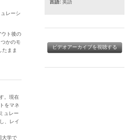
言語:
英語
ミュレーシ
イアウト後の
くつかのモ
ビデオアーカイブを視聴する
持したまま
です。現在
ェクトをマネ
ミュレー
入社し、レイ
同大学で