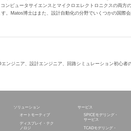
。コンピュータサイエンスとマイクロエレクトロニクスの両方
す。Matos博士はまた、設計自動化の分野でいくつかの国際
Dエンジニア、設計エンジニア、回路シミュレーション初心者
ソリューション
サービス
オートモーティブ
SPICEモデリング・
サービス
ディスプレイ・テク
ノロジ
TCADモデリング・