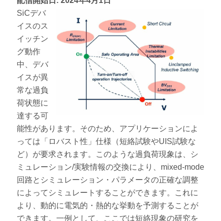
配信開始日:
2024年4月1日
SiCデバ
イスのス
イッチン
グ動作
中、デバ
イスが異
常な過負
荷状態に
達する可
能性があります。そのため、アプリケーションによ
っては「ロバスト性」仕様（短絡試験やUIS試験な
ど）が要求されます。このような過負荷現象は、シ
ミュレーション/実験情報の交換により、mixed-mode
回路とシミュレーション・パラメータの正確な調整
によってシミュレートすることができます。これに
より、動的に電気的・熱的な挙動を予測することが
できます。一例として、ここでは短絡現象の研究を