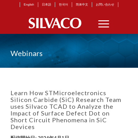
English
日本語
한국어
简体中文
お問い合わせ
Webinars
Learn How STMicroelectronics
Silicon Carbide (SiC) Research Team
uses Silvaco TCAD to Analyze the
Impact of Surface Defect Dot on
Short Circuit Phenomena in SiC
Devices