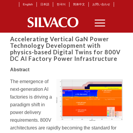
English
日本語
한국어
简体中文
お問い合わせ
Accelerating Vertical GaN Power
Technology Development with
physics-based Digital Twins for 800V
DC AI Factory Power Infrastructure
Abstract
The emergence of
next-generation AI
factories is driving a
paradigm shift in
power delivery
requirements. 800V
architectures are rapidly becoming the standard for