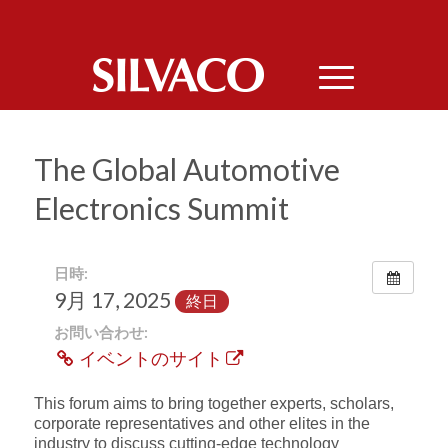
The Global Automotive
Electronics Summit
日時:
9月 17, 2025
終日
お問い合わせ:
イベントのサイト
This forum aims to bring together experts, scholars,
corporate representatives and other elites in the
industry to discuss cutting-edge technology