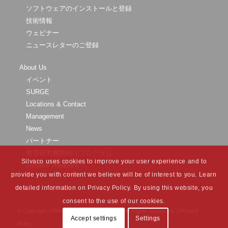
ソフトウェアのインストールと登録
技術情報
ウェビナー
ニュースレターのご登録
About Us
イベント
SURGE
Locations & Contact
Management
News
パートナー
教育研究機関向けプログラム
Silvaco uses cookies to improve your user experience and to
Investor Relations
provide you with content we believe will be of interest to you. Learn
detailed information on Privacy Policy. By using this website, you
consent to the use of our cookies.
© Copyright 1984-
2026 Silvaco Group, Inc. All Rights Reserved. |
Privacy
Accept settings
Settings
Policy