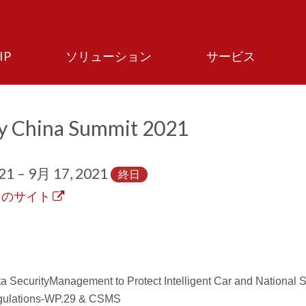
IP
ソリューション
サービス
ty China Summit 2021
21 – 9月 17, 2021
終日
トのサイト
a SecurityManagement to Protect Intelligent Car and National S
egulations-WP.29 & CSMS