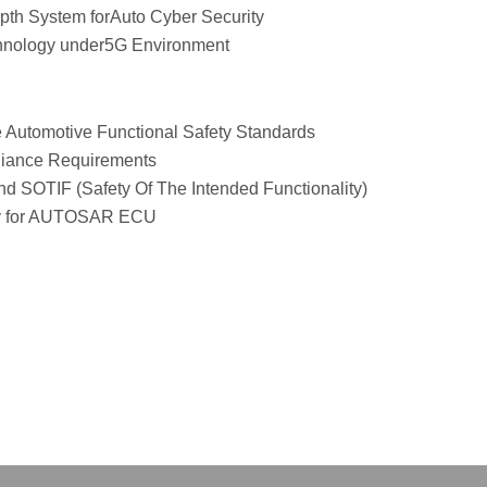
epth System forAuto Cyber Security
chnology under5G Environment
 Automotive Functional Safety Standards
iance Requirements
and SOTIF (Safety Of The Intended Functionality)
ty for AUTOSAR ECU