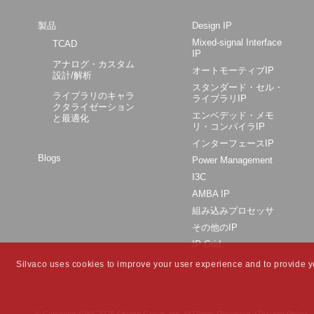
製品
Design IP
Mixed-signal Interface
TCAD
IP
アナログ・カスタム
オートモーティブIP
設計/解析
スタンダード・セル・
ライブラリのキャラ
ライブラリIP
クタライゼーション
エンベデッド・メモ
と最適化
リ・コンパイラIP
インターフェースIP
Blogs
Power Management
I3C
AMBA IP
組み込みプロセッサ
その他のIP
IP Grid
Silvaco uses cookies to improve your user experience and to provide you
© Copyright 1984-
2026 Silvaco Group, Inc. All Rights Reserved. |
Privacy Policy