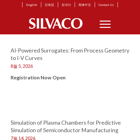
English
日本語
한국어
简体中文
Contact Us
AI-Powered Surrogates: From Process Geometry
to I‑V Curves
8월 5, 2026
Registration Now Open
Simulation of Plasma Chambers for Predictive
Simulation of Semiconductor Manufacturing
7월 14, 2026