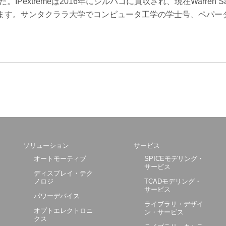
IPextremeは2016年にシルバコに買収され、現在Warren Sa
gerに就任しています。サンタクララ大学でコンピュータ工学の学士号、ペパ
ソリューション
サービス
オートモーティブ
SPICEモデリング・
サービス
ディスプレイ・テク
ノロジ
TCADモデリング・
サービス
パワーデバイス
ライブラリ・デザイ
オプトエレクトロニ
ン・サービス
クス