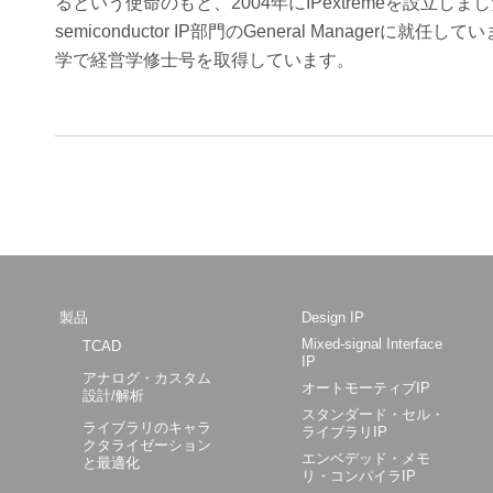
るという使命のもと、2004年にIPextremeを設立しました。
semiconductor IP部門のGeneral Mana
学で経営学修士号を取得しています。
製品
Design IP
Mixed-signal Interface
TCAD
IP
アナログ・カスタム
オートモーティブIP
設計/解析
スタンダード・セル・
ライブラリのキャラ
ライブラリIP
クタライゼーション
エンベデッド・メモ
と最適化
リ・コンパイラIP