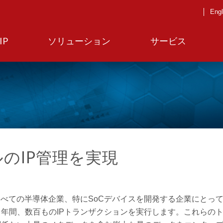
Engl
IP
ソリューション
サービス
のIP管理を実現
すべての半導体企業、特にSoCデバイスを開発する企業にとっ
年間、数百ものIPトランザクションを実行します。これらの