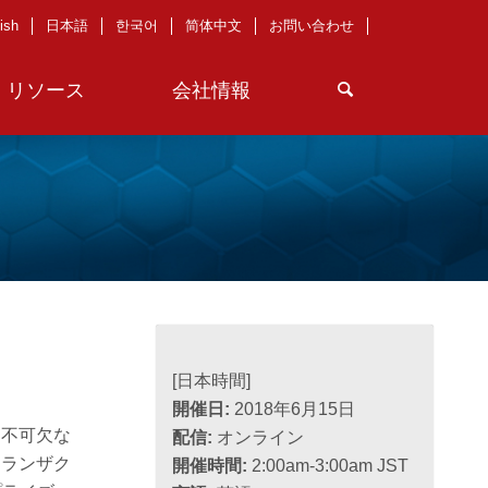
ish
日本語
한국어
简体中文
お問い合わせ
リソース
会社情報
[日本時間]
開催日:
2018年6月15日
て不可欠な
配信:
オンライン
トランザク
開催時間:
2:00am-3:00am JST