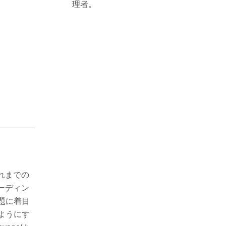
理者。
これまでの
むリーディン
題に着目
ようにす