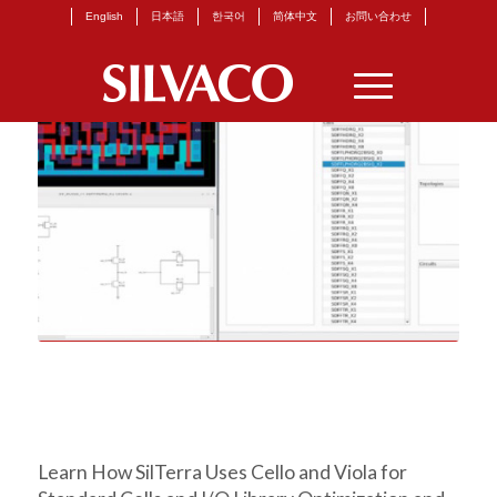
English
日本語
한국어
简体中文
お問い合わせ
Learn How SilTerra Uses Cello and Viola for